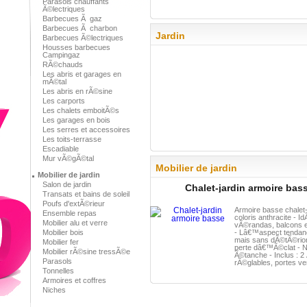
Parasols chauffants
Ã©lectriques
Barbecues Ã gaz
Barbecues Ã charbon
Jardin
Barbecues Ã©lectriques
Housses barbecues
Campingaz
RÃ©chauds
Les abris et garages en
mÃ©tal
Les abris en rÃ©sine
Les carports
Les chalets emboitÃ©s
Les garages en bois
Les serres et accessoires
Les toits-terrasse
Escadiable
Mur vÃ©gÃ©tal
Mobilier de jardin
Mobilier de jardin
Salon de jardin
Chalet-jardin armoire bas
Transats et bains de soleil
Poufs d'extÃ©rieur
Armoire basse chalet-
Ensemble repas
coloris anthracite - I
Mobilier alu et verre
vÃ©randas, balcons e
Mobilier bois
- Lâ€™aspect tendanc
mais sans dÃ©tÃ©riora
Mobilier fer
perte dâ€™Ã©clat - 
Mobilier rÃ©sine tressÃ©e
Ã©tanche - Inclus : 
Parasols
rÃ©glables, portes ver
Tonnelles
Armoires et coffres
Niches