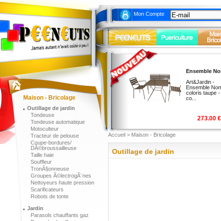
Mon Compte
Ensemble N
18
au lieu
Art&Jardin -
Ensemble No
CENTRA
coloris taupe -
Maison - Bricolage
PHILIPS
co...
Outillage de jardin
Tondeuse
273.00 €
Tondeuse automatique
Motoculteur
Accueil
> Maison - Bricolage
Tracteur de pelouse
Coupe-bordures/
DÃ©broussailleuse
Outillage de jardin
Taille haie
Souffleur
TronÃ§onneuse
Groupes Ã©lectrogÃ¨nes
Nettoyeurs haute pression
Scarificateurs
Robots de tonte
Jardin
Parasols chauffants gaz