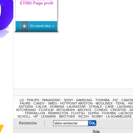
67080 Page profil
En savoir plus
LG - PHILIPS - PANASONIC - SONY - SAMSUNG - TOSHIBA - JVC - CANO
FAURE - CANDY - SMEG - HOTPOINT ARISTON - MOULINEX - TEFAL - KRU
ASTORIA - CALOR - DOMENA - LAURASTAR - STRIALE - CARE - LAGRAN
KITCHENAID - FUJIFILM - MITSUBISHI - ARCHOS - COWON - CREATIVE - 
- TERRAILLON - REMINGTON - FUJITSU - SUPRA - TOSHIBA - LACROSS
SCHOLL - HP - LEXMARK - BROTHER - RICOH - ROBBY - LA SOMMELIERE - 
FRANCO BELGE - CLIMADIFF - ARTEVINO - Juan Panadero - Cruz Cuen
Recherche
RAZOR - FAVEX - CHALET-JARDIN - ART JARDIN - GRACO - DELORM DESIG
SUPREME - RILEY - DPT - Outlander - ARTELIA - EWT - A
Site