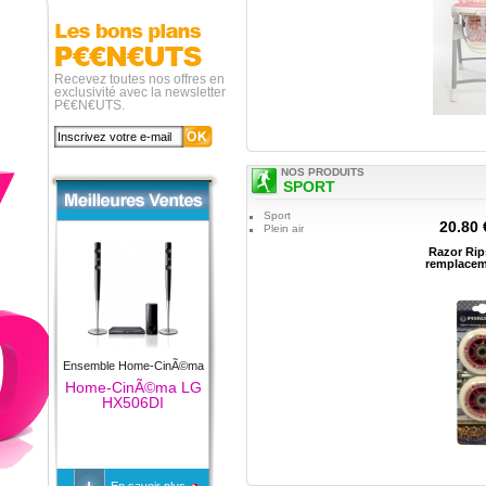
Recevez toutes nos offres en
exclusivité avec la newsletter
P€€N€UTS.
NOS PRODUITS
SPORT
Sport
20.80 
Plein air
Razor Rips
remplacem
Ensemble Home-CinÃ©ma
Home-CinÃ©ma LG
HX506DI