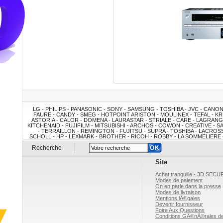
LG - PHILIPS - PANASONIC - SONY - SAMSUNG - TOSHIBA - JVC - CANO
FAURE - CANDY - SMEG - HOTPOINT ARISTON - MOULINEX - TEFAL - KRU
ASTORIA - CALOR - DOMENA - LAURASTAR - STRIALE - CARE - LAGRAN
KITCHENAID - FUJIFILM - MITSUBISHI - ARCHOS - COWON - CREATIVE - 
- TERRAILLON - REMINGTON - FUJITSU - SUPRA - TOSHIBA - LACROSS
SCHOLL - HP - LEXMARK - BROTHER - RICOH - ROBBY - LA SOMMELIERE - 
FRANCO BELGE - CLIMADIFF - ARTEVINO - Juan Panadero - Cruz Cuen
Recherche
RAZOR - FAVEX - CHALET-JARDIN - ART JARDIN - GRACO - DELORM DESIG
SUPREME - RILEY - DPT - Outlander - ARTELIA - EWT - A
Site
Achat tranquille - 3D SECU
Modes de paiement
On en parle dans la presse
Modes de livraison
Mentions lÃ©gales
Devenir fournisseur
Foire Aux Questions
Conditions GÃ©nÃ©rales de