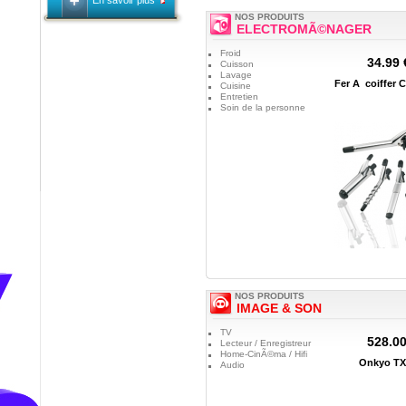
En savoir plus
NOS PRODUITS
ELECTROMÃ©NAGER
Froid
34.99 
Cuisson
Lavage
Fer Ã coiffer 
Cuisine
Entretien
Soin de la personne
NOS PRODUITS
IMAGE & SON
TV
528.00
Lecteur / Enregistreur
Home-CinÃ©ma / Hifi
Onkyo TX
Audio