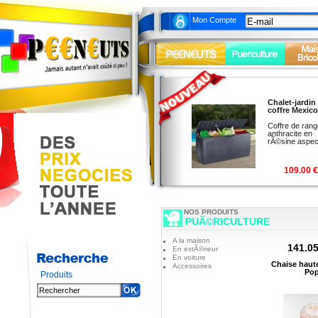
Mon Compte
Chalet-jardin
17
coffre Mexico
au lieu
Coffre de ran
LUMINO
anthracite en
PHILIPS
rÃ©sine aspect
109.00 €
NOS PRODUITS
PUÃ©RICULTURE
A la maison
141.05
En extÃ©rieur
En voiture
Chaise hau
Accessoires
Po
Produits