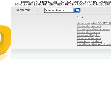
- TERRAILLON - REMINGTON - FUJITSU - SUPRA - TOSHIBA - LACROSS
SCHOLL - HP - LEXMARK - BROTHER - RICOH - ROBBY - LA SOMMELIERE - 
FRANCO BELGE - CLIMADIFF - ARTEVINO - Juan Panadero - Cruz Cuen
Recherche
RAZOR - FAVEX - CHALET-JARDIN - ART JARDIN - GRACO - DELORM DESIG
SUPREME - RILEY - DPT - Outlander - ARTELIA - EWT - A
Site
Achat tranquille - 3D SECU
Modes de paiement
On en parle dans la presse
Modes de livraison
Mentions lÃ©gales
Devenir fournisseur
Foire Aux Questions
Conditions GÃ©nÃ©rales de