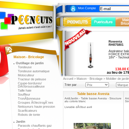
Mon Compte
Rowenta
45
RH875801
au lieu
Aspirateur bal
CUIS
FORCE EXT
Maison - Bricolage
BRANDT
18V" - Technol.
Outillage de jardin
Tondeuse
138.00 €
Tondeuse automatique
au lieu de 17
Motoculteur
Accueil
>
Maison - Bricolage
>
Mobilier de jardi
Tracteur de pelouse
Coupe-bordures/
Trier par
DÃ©broussailleuse
Taille haie
Table basse Avesta
Souffleur
TronÃ§onneuse
Art&Jardin - Table basse Avesta - Structure
Ar
alu coloris blanc
Str
Groupes Ã©lectrogÃ¨nes
Nettoyeurs haute pression
Livrable dÃ©but avril
Scarificateurs
Robots de tonte
Jardin
Parasols chauffants gaz