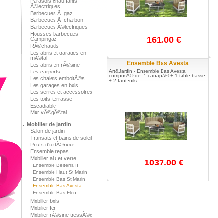
Parasols chauffants
Ã©lectriques
Barbecues Ã gaz
Barbecues Ã charbon
Barbecues Ã©lectriques
Housses barbecues
161.00 €
Campingaz
RÃ©chauds
Les abris et garages en
mÃ©tal
Ensemble Bas Avesta
Les abris en rÃ©sine
Art&Jardin - Ensemble Bas Avesta
Les carports
composÃ© de: 1 canapÃ© + 1 table basse
Les chalets emboitÃ©s
+ 2 fauteuils
Les garages en bois
Les serres et accessoires
Les toits-terrasse
Escadiable
Mur vÃ©gÃ©tal
Mobilier de jardin
Salon de jardin
Transats et bains de soleil
Poufs d'extÃ©rieur
Ensemble repas
Mobilier alu et verre
1037.00 €
Ensemble Belterra II
Ensemble Haut St Marin
Ensemble Bas St Marin
Ensemble Bas Avesta
Ensemble Bas Flen
Mobilier bois
Mobilier fer
Mobilier rÃ©sine tressÃ©e