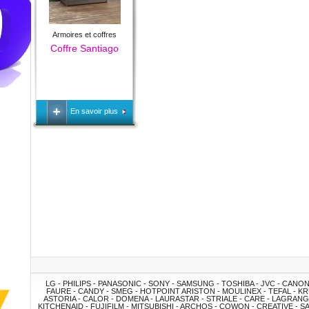
Armoires et coffres
Coffre Santiago
En savoir plus
LG - PHILIPS - PANASONIC - SONY - SAMSUNG - TOSHIBA - JVC - CANO
FAURE - CANDY - SMEG - HOTPOINT ARISTON - MOULINEX - TEFAL - KRU
ASTORIA - CALOR - DOMENA - LAURASTAR - STRIALE - CARE - LAGRAN
KITCHENAID - FUJIFILM - MITSUBISHI - ARCHOS - COWON - CREATIVE - 